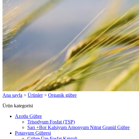
Ana sayfa
>
Ürünler
>
Organik gübre
Ürün kategorisi
Azotlu Gübre
Trisodyum Fosfat (TSP)
Sarı +Bor Kalsiyum Amonyum Nitrat Granül Gübre
Potasyum Gübresi
Gübre Üre Fosfat Kristali