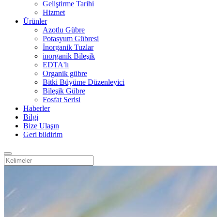
Geliştirme Tarihi
Hizmet
Ürünler
Azotlu Gübre
Potasyum Gübresi
İnorganik Tuzlar
inorganik Bileşik
EDTA'lı
Organik gübre
Bitki Büyüme Düzenleyici
Bileşik Gübre
Fosfat Serisi
Haberler
Bilgi
Bize Ulaşın
Geri bildirim