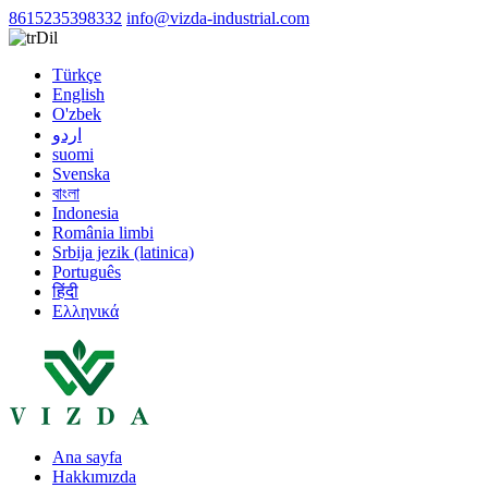
8615235398332
info@vizda-industrial.com
Dil
Türkçe
English
O'zbek
اردو
suomi
Svenska
বাংলা
Indonesia
România limbi
Srbija jezik (latinica)
Português
हिंदी
Ελληνικά
Ana sayfa
Hakkımızda