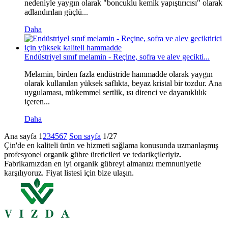
nedeniyle yaygın olarak "boncuklu kemik yapıştırıcısı" olarak
adlandırılan güçlü...
Daha
Endüstriyel sınıf melamin - Reçine, sofra ve alev gecikti...
Melamin, birden fazla endüstride hammadde olarak yaygın
olarak kullanılan yüksek saflıkta, beyaz kristal bir tozdur. Ana
uygulaması, mükemmel sertlik, ısı direnci ve dayanıklılık
içeren...
Daha
Ana sayfa
1
2
3
4
5
6
7
Son sayfa
1/27
Çin'de en kaliteli ürün ve hizmeti sağlama konusunda uzmanlaşmış
profesyonel organik gübre üreticileri ve tedarikçileriyiz.
Fabrikamızdan en iyi organik gübreyi almanızı memnuniyetle
karşılıyoruz. Fiyat listesi için bize ulaşın.