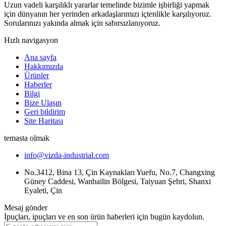
Uzun vadeli karşılıklı yararlar temelinde bizimle işbirliği yapmak
için dünyanın her yerinden arkadaşlarımızı içtenlikle karşılıyoruz.
Sorularınızı yakında almak için sabırsızlanıyoruz.
Hızlı navigasyon
Ana sayfa
Hakkımızda
Ürünler
Haberler
Bilgi
Bize Ulaşın
Geri bildirim
Site Haritası
temasta olmak
info@vizda-industrial.com
No.3412, Bina 13, Çin Kaynakları Yuefu, No.7, Changxing
Güney Caddesi, Wanbailin Bölgesi, Taiyuan Şehri, Shanxi
Eyaleti, Çin
Mesaj gönder
İpuçları, ipuçları ve en son ürün haberleri için bugün kaydolun.