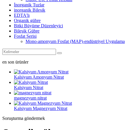
İnorganik Tuzlar
inorganik Bileşik
EDTA'lı
Organik gübre
Bitki Büyüme Düzenleyici
Bileşik Gübre
Fosfat Serisi
Mono-amonyum Fosfat (MAP)-endüstriyel Uygulama
en son ürünler
Kalsiyum Amonyum Nitrat
Kalsiyum Nitrat
magnezyum nitrat
Kalsiyum Magnezyum Nitrat
Soruşturma göndermek